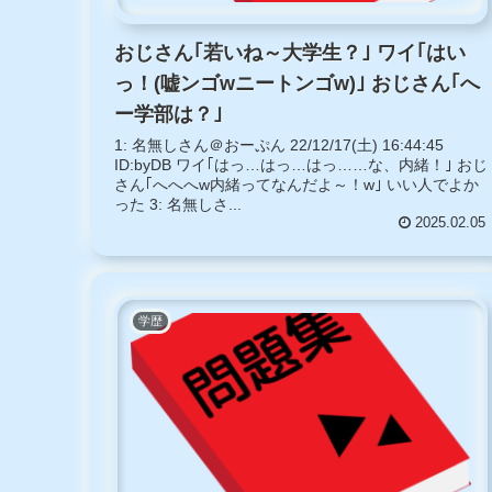
おじさん｢若いね～大学生？｣ ワイ｢はい
っ！(嘘ンゴwニートンゴw)｣ おじさん｢へ
ー学部は？｣
1: 名無しさん＠おーぷん 22/12/17(土) 16:44:45
ID:byDB ワイ｢はっ…はっ…はっ……な、内緒！｣ おじ
さん｢へへへw内緒ってなんだよ～！w｣ いい人でよか
った 3: 名無しさ...
2025.02.05
学歴