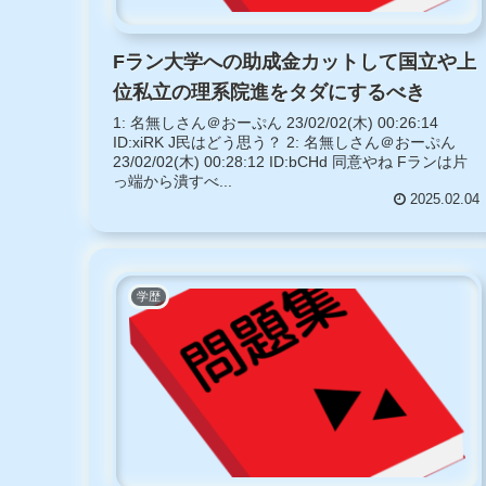
Fラン大学への助成金カットして国立や上
位私立の理系院進をタダにするべき
1: 名無しさん＠おーぷん 23/02/02(木) 00:26:14
ID:xiRK J民はどう思う？ 2: 名無しさん＠おーぷん
23/02/02(木) 00:28:12 ID:bCHd 同意やね Fランは片
っ端から潰すべ...
2025.02.04
学歴