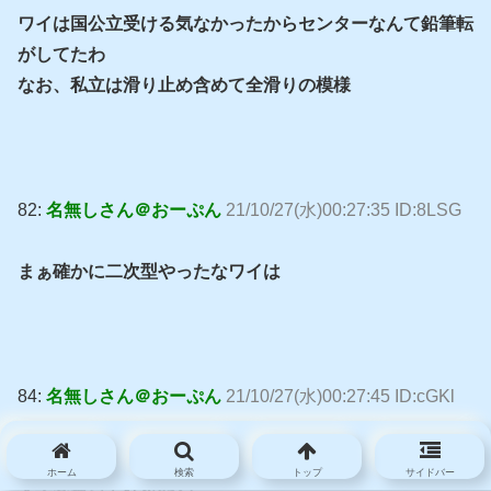
ワイは国公立受ける気なかったからセンターなんて鉛筆転
がしてたわ
なお、私立は滑り止め含めて全滑りの模様
82:
名無しさん＠おーぷん
21/10/27(水)00:27:35 ID:8LSG
まぁ確かに二次型やったなワイは
84:
名無しさん＠おーぷん
21/10/27(水)00:27:45 ID:cGKl
もう一回受験して今のとこ受かる自信ないわ
ホーム
検索
トップ
サイドバー
大学受験って狂気やわ